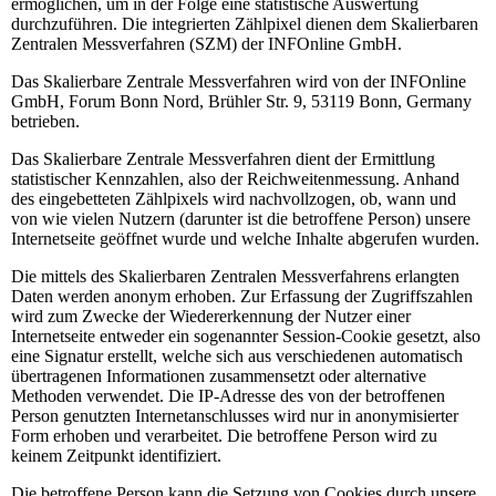
ermöglichen, um in der Folge eine statistische Auswertung
durchzuführen. Die integrierten Zählpixel dienen dem Skalierbaren
Zentralen Messverfahren (SZM) der INFOnline GmbH.
Das Skalierbare Zentrale Messverfahren wird von der INFOnline
GmbH, Forum Bonn Nord, Brühler Str. 9, 53119 Bonn, Germany
betrieben.
Das Skalierbare Zentrale Messverfahren dient der Ermittlung
statistischer Kennzahlen, also der Reichweitenmessung. Anhand
des eingebetteten Zählpixels wird nachvollzogen, ob, wann und
von wie vielen Nutzern (darunter ist die betroffene Person) unsere
Internetseite geöffnet wurde und welche Inhalte abgerufen wurden.
Die mittels des Skalierbaren Zentralen Messverfahrens erlangten
Daten werden anonym erhoben. Zur Erfassung der Zugriffszahlen
wird zum Zwecke der Wiedererkennung der Nutzer einer
Internetseite entweder ein sogenannter Session-Cookie gesetzt, also
eine Signatur erstellt, welche sich aus verschiedenen automatisch
übertragenen Informationen zusammensetzt oder alternative
Methoden verwendet. Die IP-Adresse des von der betroffenen
Person genutzten Internetanschlusses wird nur in anonymisierter
Form erhoben und verarbeitet. Die betroffene Person wird zu
keinem Zeitpunkt identifiziert.
Die betroffene Person kann die Setzung von Cookies durch unsere